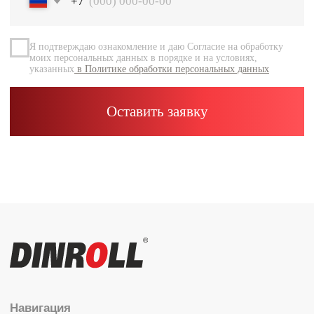
Документация
Контакты
Каталог
Радиальные шариковые
Радиально-упорные
Роликовые (цилиндрические /
конические / сферические)
Игольчатые
Корпусные узлы
Специальные подшипники
Контакты
info@dinroll.com
+7 (495) 109-41-21
Cоциальные сети