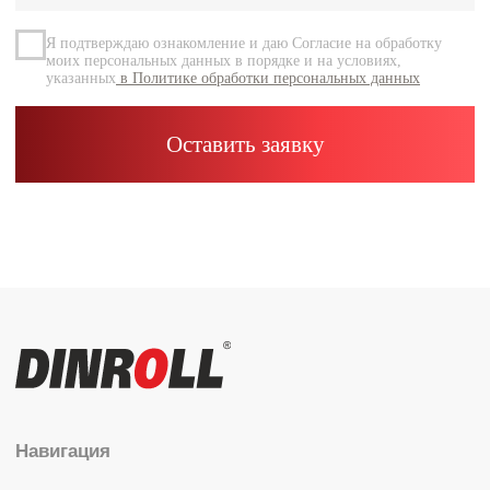
Контакты
Каталог
Радиальные шариковые
Радиально-упорные
Роликовые (цилиндрические /
конические / сферические)
Игольчатые
Корпусные узлы
Специальные подшипники
Контакты
info@dinroll.com
+7 (495) 109-41-21
Cоциальные сети