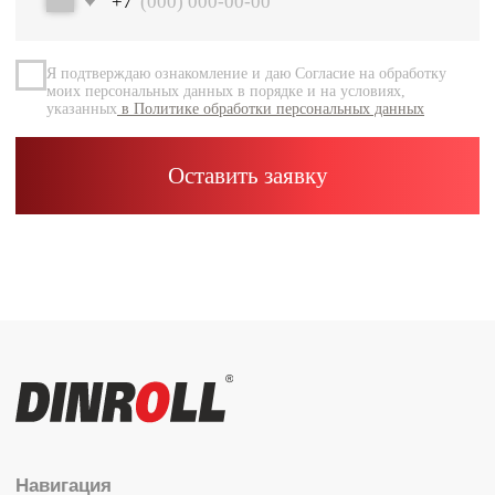
Документация
Контакты
Каталог
Радиальные шариковые
Радиально-упорные
Роликовые (цилиндрические /
конические / сферические)
Игольчатые
Корпусные узлы
Специальные подшипники
Контакты
info@dinroll.com
+7 (495) 109-41-21
Cоциальные сети