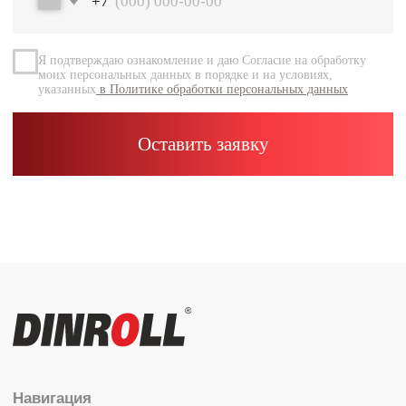
Документация
Контакты
Каталог
Радиальные шариковые
Радиально-упорные
Роликовые (цилиндрические /
конические / сферические)
Игольчатые
Корпусные узлы
Специальные подшипники
Контакты
info@dinroll.com
+7 (495) 109-41-21
Cоциальные сети