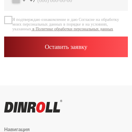
Документация
Контакты
Каталог
Радиальные шариковые
Радиально-упорные
Роликовые (цилиндрические /
конические / сферические)
Игольчатые
Корпусные узлы
Специальные подшипники
Контакты
info@dinroll.com
+7 (495) 109-41-21
Cоциальные сети