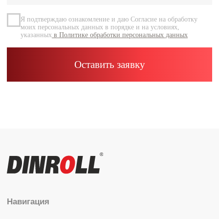
Контакты
Каталог
Радиальные шариковые
Радиально-упорные
Роликовые (цилиндрические /
конические / сферические)
Игольчатые
Корпусные узлы
Специальные подшипники
Контакты
info@dinroll.com
+7 (495) 109-41-21
Cоциальные сети