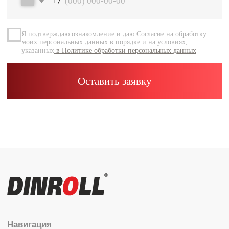
Документация
Контакты
Каталог
Радиальные шариковые
Радиально-упорные
Роликовые (цилиндрические /
конические / сферические)
Игольчатые
Корпусные узлы
Специальные подшипники
Контакты
info@dinroll.com
+7 (495) 109-41-21
Cоциальные сети