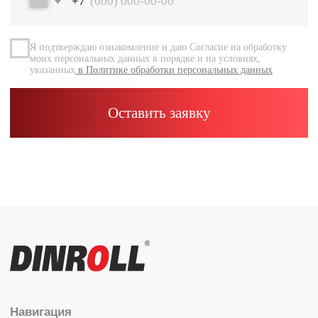
Документация
Контакты
Каталог
Радиальные шариковые
Радиально-упорные
Роликовые (цилиндрические /
конические / сферические)
Игольчатые
Корпусные узлы
Специальные подшипники
Контакты
info@dinroll.com
+7 (495) 109-41-21
Cоциальные сети