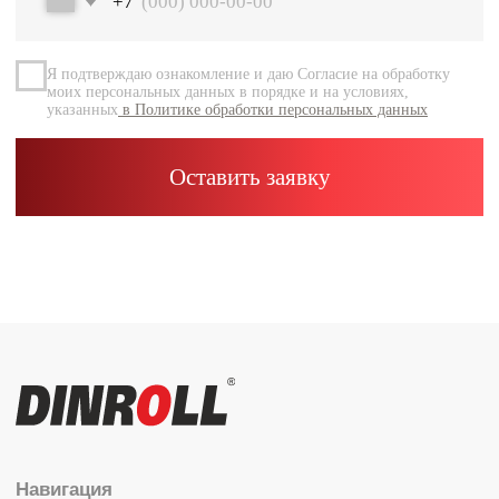
Документация
Контакты
Каталог
Радиальные шариковые
Радиально-упорные
Роликовые (цилиндрические /
конические / сферические)
Игольчатые
Корпусные узлы
Специальные подшипники
Контакты
info@dinroll.com
+7 (495) 109-41-21
Cоциальные сети