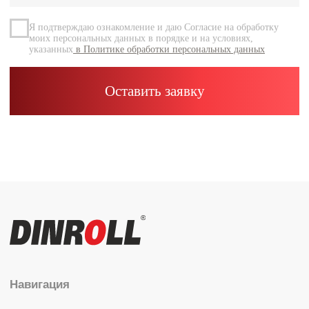
Контакты
Каталог
Радиальные шариковые
Радиально-упорные
Роликовые (цилиндрические /
конические / сферические)
Игольчатые
Корпусные узлы
Специальные подшипники
Контакты
info@dinroll.com
+7 (495) 109-41-21
Cоциальные сети