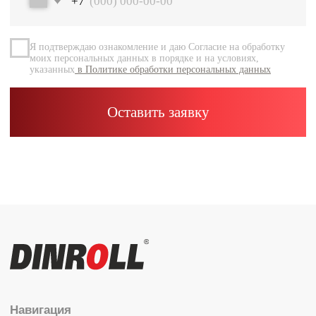
Документация
Контакты
Каталог
Радиальные шариковые
Радиально-упорные
Роликовые (цилиндрические /
конические / сферические)
Игольчатые
Корпусные узлы
Специальные подшипники
Контакты
info@dinroll.com
+7 (495) 109-41-21
Cоциальные сети