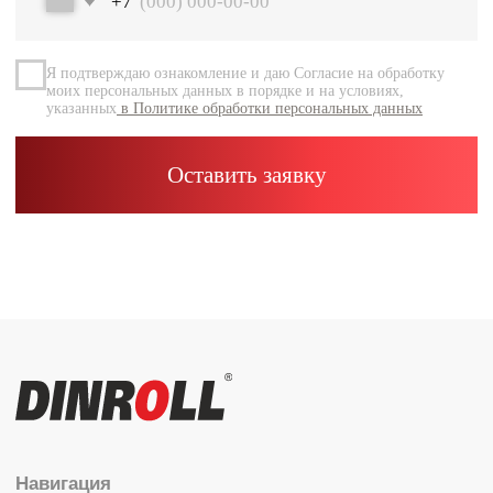
Документация
Контакты
Каталог
Радиальные шариковые
Радиально-упорные
Роликовые (цилиндрические /
конические / сферические)
Игольчатые
Корпусные узлы
Специальные подшипники
Контакты
info@dinroll.com
+7 (495) 109-41-21
Cоциальные сети