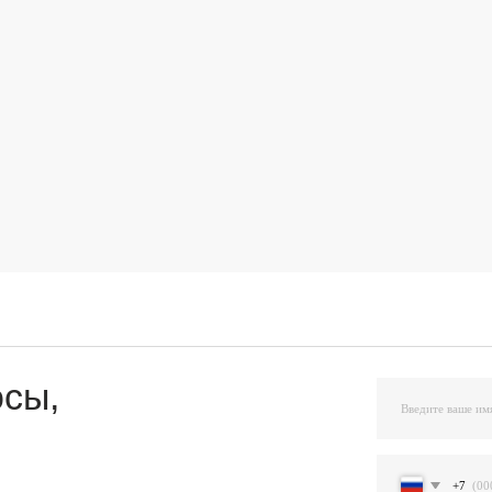
,
+7
Я подтверждаю ознакомление и даю Согласи
и на условиях, указанных
в Политике обраб
Остав