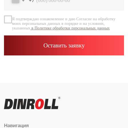
Документация
Контакты
Каталог
Радиальные шариковые
Радиально-упорные
Роликовые (цилиндрические /
конические / сферические)
Игольчатые
Корпусные узлы
Специальные подшипники
Контакты
info@dinroll.com
+7 (495) 109-41-21
Cоциальные сети