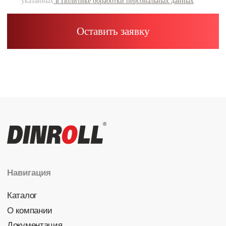
Каталог
Радиальные шариковые
Радиально-упорные
Роликовые (цилиндрические /
конические / сферические)
Игольчатые
Корпусные узлы
Специальные подшипники
Контакты
info@dinroll.com
+7 (495) 109-41-21
Cоциальные сети
Политика конфиденциальности