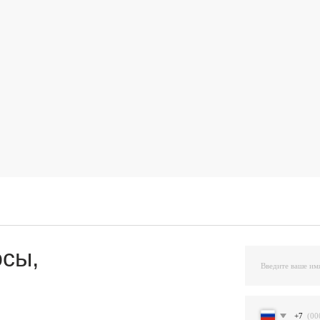
,
+7
Я подтверждаю ознакомление и даю Согласи
и на условиях, указанных
в Политике обраб
Остав