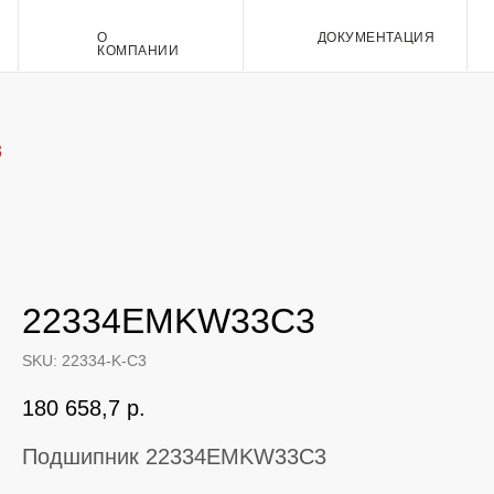
О
ДОКУМЕНТАЦИЯ
Контакт
КОМПАНИИ
3
22334EMKW33C3
SKU:
22334-K-C3
180 658,7
р.
Подшипник 22334EMKW33C3