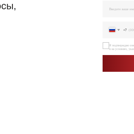
Я подтверждаю ознакомление и даю Согласи
и на условиях, указанных
в Политике обраб
Остав