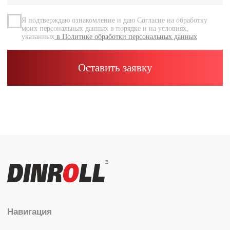
Контакты
Каталог
Радиальные шариковые
Радиально-упорные
Роликовые (цилиндрические /
конические / сферические)
Игольчатые
Корпусные узлы
Специальные подшипники
Контакты
info@dinroll.com
+7 (495) 109-41-21
Cоциальные сети