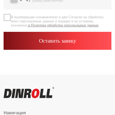
Документация
Контакты
Каталог
Радиальные шариковые
Радиально-упорные
Роликовые (цилиндрические /
конические / сферические)
Игольчатые
Корпусные узлы
Специальные подшипники
Контакты
info@dinroll.com
+7 (495) 109-41-21
Cоциальные сети