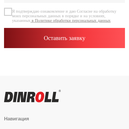
Контакты
Каталог
Радиальные шариковые
Радиально-упорные
Роликовые (цилиндрические /
конические / сферические)
Игольчатые
Корпусные узлы
Специальные подшипники
Контакты
info@dinroll.com
+7 (495) 109-41-21
Cоциальные сети