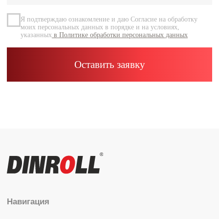
Контакты
Каталог
Радиальные шариковые
Радиально-упорные
Роликовые (цилиндрические /
конические / сферические)
Игольчатые
Корпусные узлы
Специальные подшипники
Контакты
info@dinroll.com
+7 (495) 109-41-21
Cоциальные сети