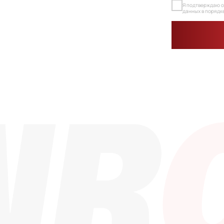
Каталог
Контакты
info@dinroll.co
Радиальные шариковые
Радиально-упорные
+7 (495) 109-41-
Роликовые (цилиндрические /
конические / сферические)