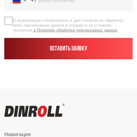
Документация
Контакты
Каталог
Радиальные шариковые
Радиально-упорные
Роликовые (цилиндрические /
конические / сферические)
Игольчатые
Корпусные узлы
Специальные подшипники
Контакты
info@dinroll.com
+7 (495) 109-41-21
Cоциальные сети