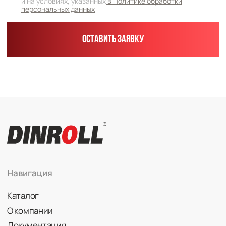
Каталог
Радиальные шариковые
Радиально-упорные
Роликовые (цилиндрические /
конические / сферические)
Игольчатые
Корпусные узлы
Специальные подшипники
Контакты
info@dinroll.com
+7 (495) 109-41-21
Cоциальные сети
Политика конфиденциальности