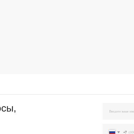
,
+7
Я подтверждаю ознакомление и даю Согласи
и на условиях, указанных
в Политике обраб
Остав