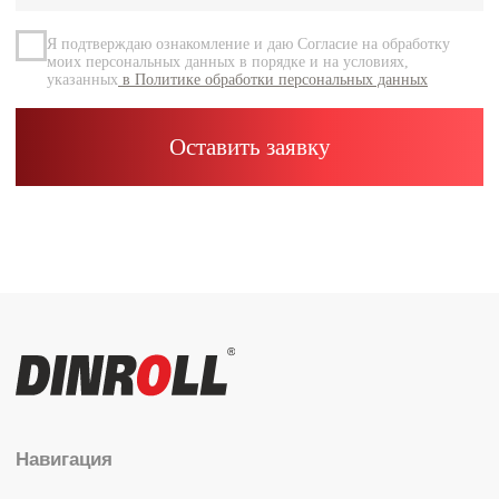
Контакты
Каталог
Радиальные шариковые
Радиально-упорные
Роликовые (цилиндрические /
конические / сферические)
Игольчатые
Корпусные узлы
Специальные подшипники
Контакты
info@dinroll.com
+7 (495) 109-41-21
Cоциальные сети