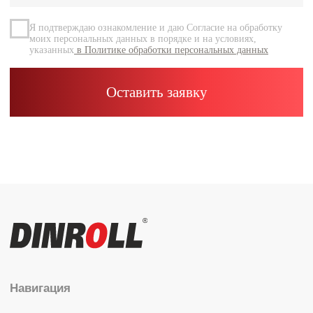
Контакты
Каталог
Радиальные шариковые
Радиально-упорные
Роликовые (цилиндрические /
конические / сферические)
Игольчатые
Корпусные узлы
Специальные подшипники
Контакты
info@dinroll.com
+7 (495) 109-41-21
Cоциальные сети