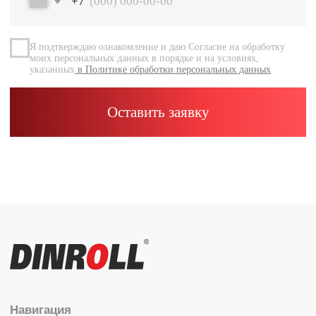
Документация
Контакты
Каталог
Радиальные шариковые
Радиально-упорные
Роликовые (цилиндрические /
конические / сферические)
Игольчатые
Корпусные узлы
Специальные подшипники
Контакты
info@dinroll.com
+7 (495) 109-41-21
Cоциальные сети