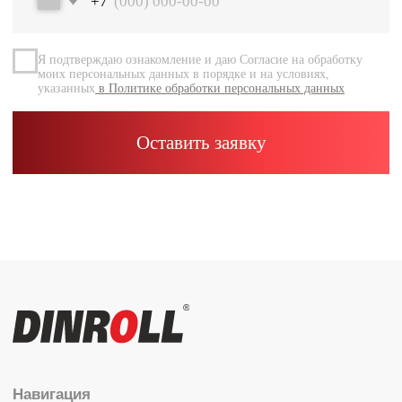
Документация
Контакты
Каталог
Радиальные шариковые
Радиально-упорные
Роликовые (цилиндрические /
конические / сферические)
Игольчатые
Корпусные узлы
Специальные подшипники
Контакты
info@dinroll.com
+7 (495) 109-41-21
Cоциальные сети