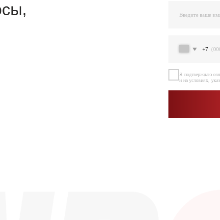
Я подтверждаю ознакомление и даю Согласи
и на условиях, указанных
в Политике обраб
Остав