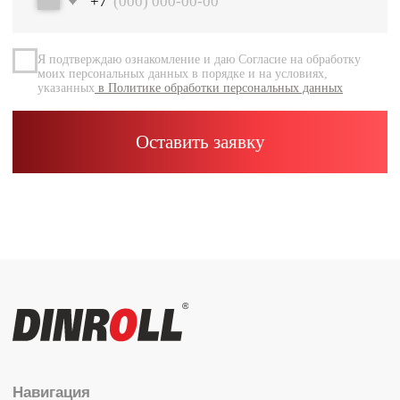
Документация
Контакты
Каталог
Радиальные шариковые
Радиально-упорные
Роликовые (цилиндрические /
конические / сферические)
Игольчатые
Корпусные узлы
Специальные подшипники
Контакты
info@dinroll.com
+7 (495) 109-41-21
Cоциальные сети