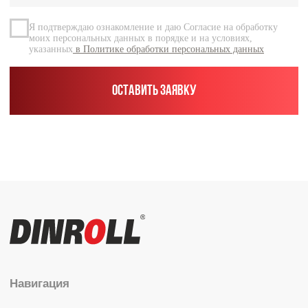
Контакты
Каталог
Радиальные шариковые
Радиально-упорные
Роликовые (цилиндрические /
конические / сферические)
Игольчатые
Корпусные узлы
Специальные подшипники
Контакты
info@dinroll.com
+7 (495) 109-41-21
Cоциальные сети