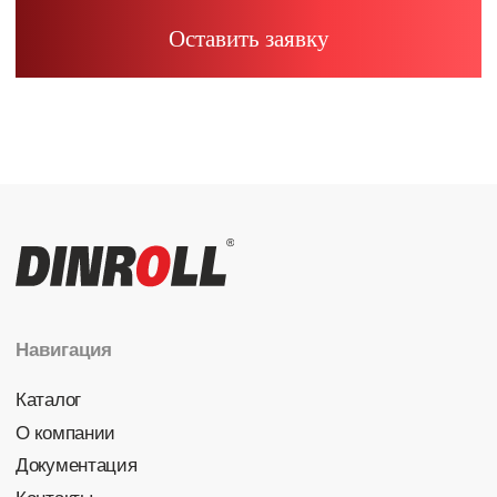
Радиальные шариковые
Радиально-упорные
Роликовые (цилиндрические /
конические / сферические)
Игольчатые
Корпусные узлы
Специальные подшипники
Контакты
info@dinroll.com
+7 (495) 109-41-21
Cоциальные сети
Политика конфиденциальности
© 2026 DINROLL. Все права защищены.