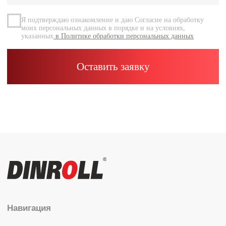
Контакты
Каталог
Радиальные шариковые
Радиально-упорные
Роликовые (цилиндрические /
конические / сферические)
Игольчатые
Корпусные узлы
Специальные подшипники
Контакты
info@dinroll.com
+7 (495) 109-41-21
Cоциальные сети