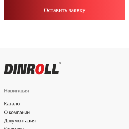
Радиальные шариковые
Радиально-упорные
Роликовые (цилиндрические /
конические / сферические)
Игольчатые
Корпусные узлы
Специальные подшипники
Контакты
info@dinroll.com
+7 (495) 109-41-21
Cоциальные сети
Политика конфиденциальности
© 2026 DINROLL. Все права защищены.