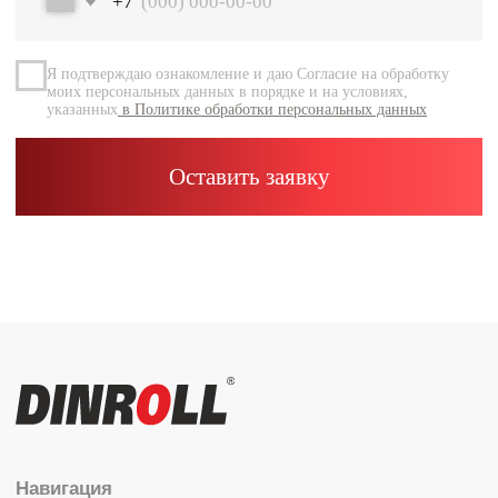
Документация
Контакты
Каталог
Радиальные шариковые
Радиально-упорные
Роликовые (цилиндрические /
конические / сферические)
Игольчатые
Корпусные узлы
Специальные подшипники
Контакты
info@dinroll.com
+7 (495) 109-41-21
Cоциальные сети