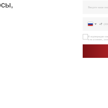
Я подтверждаю ознакомление и даю Согласи
и на условиях, указанных
в Политике обраб
Остав