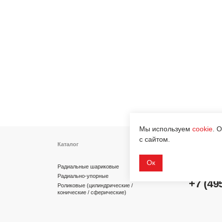
Каталог
Контакты
info@dinroll.com
Радиальные шариковые
Радиально-упорные
+7 (495) 109-41-2
Роликовые (цилиндрические /
конические / сферические)
Игольчатые
Корпусные узлы
Cоциальные сети
Специальные подшипники
Мы используем
cookie
. 
с сайтом.
Ок