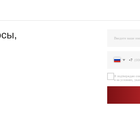
,
+7
Я подтверждаю ознакомление и даю Согласи
и на условиях, указанных
в Политике обраб
Остав