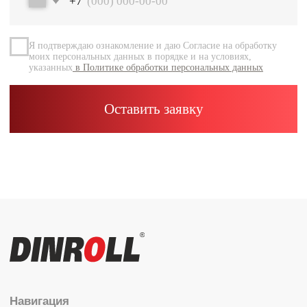
Документация
Контакты
Каталог
Радиальные шариковые
Радиально-упорные
Роликовые (цилиндрические /
конические / сферические)
Игольчатые
Корпусные узлы
Специальные подшипники
Контакты
info@dinroll.com
+7 (495) 109-41-21
Cоциальные сети