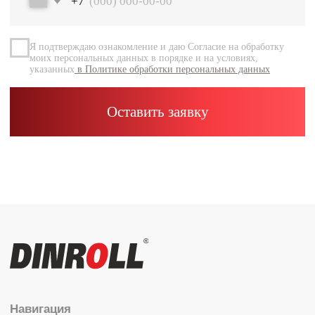
Документация
Контакты
Каталог
Радиальные шариковые
Радиально-упорные
Роликовые (цилиндрические /
конические / сферические)
Игольчатые
Корпусные узлы
Специальные подшипники
Контакты
info@dinroll.com
+7 (495) 109-41-21
Cоциальные сети