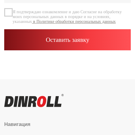
Контакты
Каталог
Радиальные шариковые
Радиально-упорные
Роликовые (цилиндрические /
конические / сферические)
Игольчатые
Корпусные узлы
Специальные подшипники
Контакты
info@dinroll.com
+7 (495) 109-41-21
Cоциальные сети