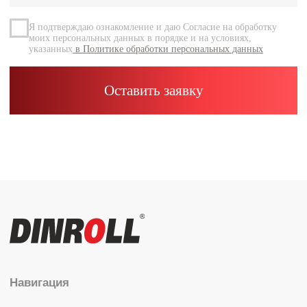
Контакты
Каталог
Радиальные шариковые
Радиально-упорные
Роликовые (цилиндрические /
конические / сферические)
Игольчатые
Корпусные узлы
Специальные подшипники
Контакты
info@dinroll.com
+7 (495) 109-41-21
Cоциальные сети