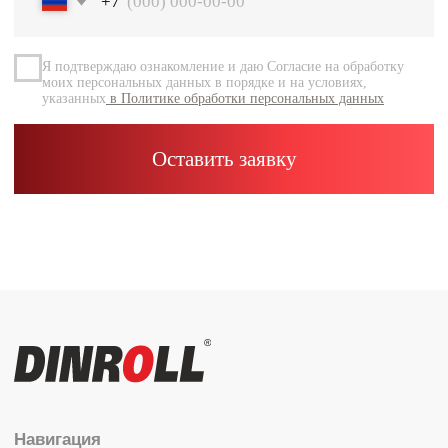
Документация
Контакты
Каталог
Радиальные шариковые
Радиально-упорные
Роликовые (цилиндрические /
конические / сферические)
Игольчатые
Корпусные узлы
Специальные подшипники
Контакты
info@dinroll.com
+7 (495) 109-41-21
Cоциальные сети