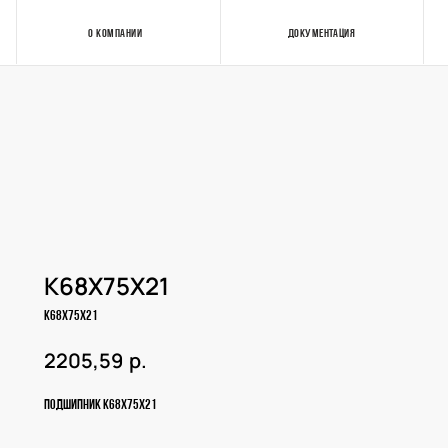
О КОМПАНИИ
ДОКУМЕНТАЦИЯ
Контакты
K68X75X21
K68X75X21
р.
2205,59
Подшипник K68X75X21