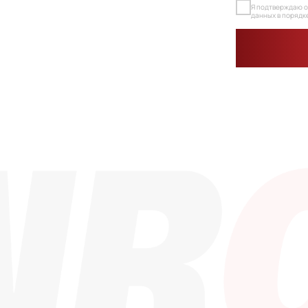
Каталог
Контакты
info@dinroll.co
Радиальные шариковые
Радиально-упорные
+7 (495) 109-41-
Роликовые (цилиндрические /
конические / сферические)