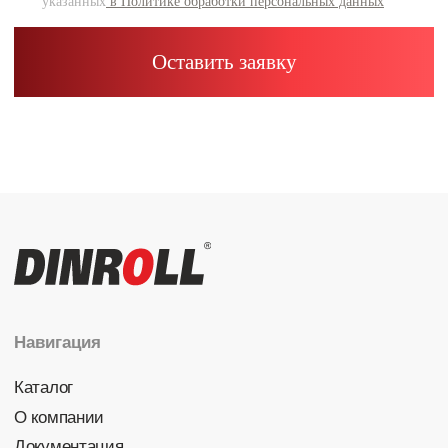
Каталог
Радиальные шариковые
Радиально-упорные
Роликовые (цилиндрические /
конические / сферические)
Игольчатые
Корпусные узлы
Специальные подшипники
Контакты
info@dinroll.com
+7 (495) 109-41-21
Cоциальные сети
Политика конфиденциальности