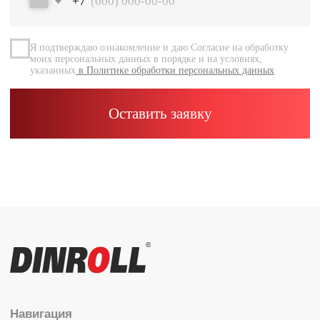
Документация
Контакты
Каталог
Радиальные шариковые
Радиально-упорные
Роликовые (цилиндрические /
конические / сферические)
Игольчатые
Корпусные узлы
Специальные подшипники
Контакты
info@dinroll.com
+7 (495) 109-41-21
Cоциальные сети