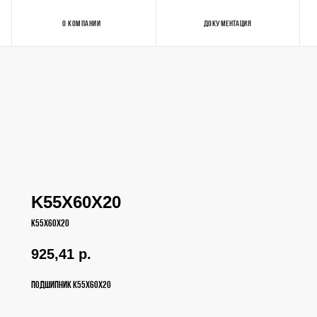
О КОМПАНИИ
ДОКУМЕНТАЦИЯ
Контакты
K55X60X20
K55X60X20
925,41
р.
Подшипник K55X60X20