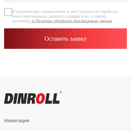
Контакты
Каталог
Радиальные шариковые
Радиально-упорные
Роликовые (цилиндрические /
конические / сферические)
Игольчатые
Корпусные узлы
Специальные подшипники
Контакты
info@dinroll.com
+7 (495) 109-41-21
Cоциальные сети