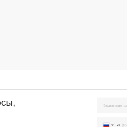
,
+7
Я подтверждаю ознакомление и даю Согласи
и на условиях, указанных
в Политике обраб
Остав