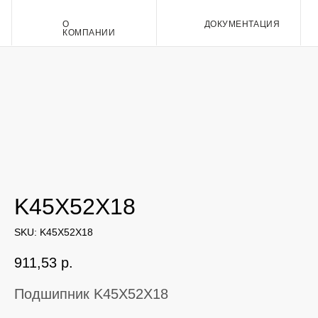
О
ДОКУМЕНТАЦИЯ
Контакт
КОМПАНИИ
K45X52X18
SKU:
K45X52X18
911,53
р.
Подшипник K45X52X18