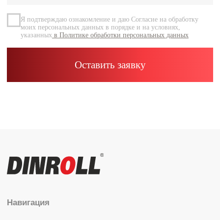
Контакты
Каталог
Радиальные шариковые
Радиально-упорные
Роликовые (цилиндрические /
конические / сферические)
Игольчатые
Корпусные узлы
Специальные подшипники
Контакты
info@dinroll.com
+7 (495) 109-41-21
Cоциальные сети